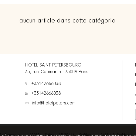
aucun article dans cette catégorie.
HOTEL SAINT PETERSBOURG
35, rue Caumartin
-
75009
Paris
+33142666038
+33142666038
info@hotelpeters.com
 : Amadeus – UI PARSAI | Sabre – UI 20453 | Galileo – UI 26884 | Worldspan 