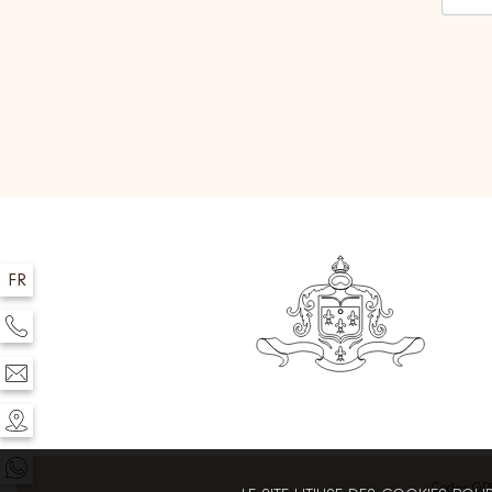
FR
Codes GDS