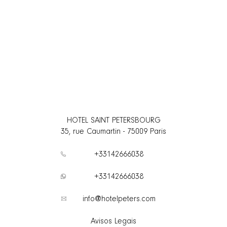
HOTEL SAINT PETERSBOURG
35, rue Caumartin
-
75009
Paris
+33142666038
+33142666038
info@hotelpeters.com
Avisos Legais