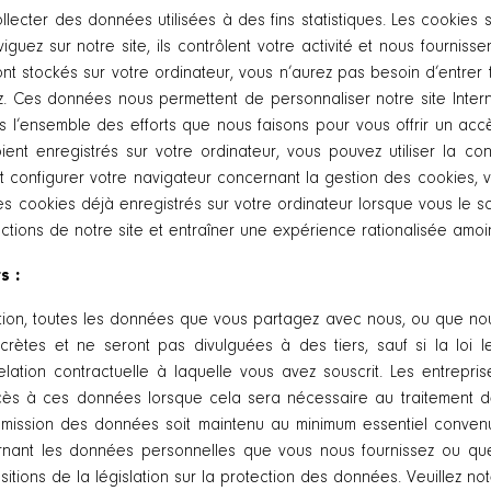
ollecter des données utilisées à des fins statistiques. Les cookies s
iguez sur notre site, ils contrôlent votre activité et nous fournis
 sont stockés sur votre ordinateur, vous n’aurez pas besoin d’entr
ez. Ces données nous permettent de personnaliser notre site Intern
s l’ensemble des efforts que nous faisons pour vous offrir un acc
nt enregistrés sur votre ordinateur, vous pouvez utiliser la con
 configurer votre navigateur concernant la gestion des cookies, v
s cookies déjà enregistrés sur votre ordinateur lorsque vous le s
nctions de notre site et entraîner une expérience rationalisée amoi
s :
ation, toutes les données que vous partagez avec nous, ou que no
crètes et ne seront pas divulguées à des tiers, sauf si la loi 
lation contractuelle à laquelle vous avez souscrit. Les entrepris
cès à ces données lorsque cela sera nécessaire au traitement 
smission des données soit maintenu au minimum essentiel conven
rnant les données personnelles que vous nous fournissez ou que 
itions de la législation sur la protection des données. Veuillez