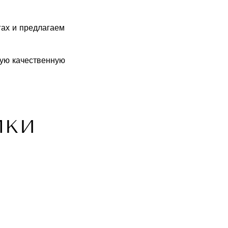
гах и предлагаем
ную качественную
ПКИ