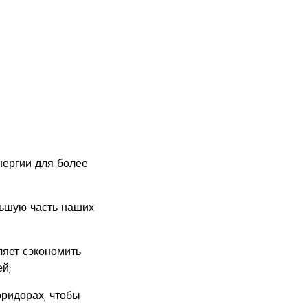
нергии для более
ьшую часть наших
яет сэкономить
й;
оридорах, чтобы