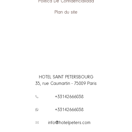
Política De Confidencialidad
Plan du site
HOTEL SAINT PETERSBOURG
35, rue Caumartin
-
75009
Paris
+33142666038
+33142666038
info@hotelpeters.com