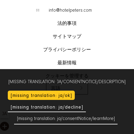
info@hotelpeters.com
法的事項
サイトマップ
プライバシーポリシー
最新情報
クッキーを管理する
[MISSING TRANSLATION: JA/CONSENTNOTICE/DESCRIPTION]
言語
[missing translation: ja/ok]
[missing translation: ja/decline]
JA
[missing translation: ja/consentNotice/learnMore]